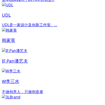
UDL
UDL是一家设计及创新工作室。...
韩家英
IF.Pan潘艺夫
W李三水
不做创意人，只做创造者