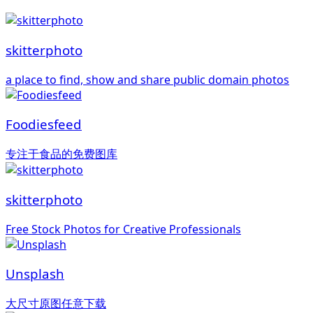
skitterphoto
a place to find, show and share public domain photos
Foodiesfeed
专注于食品的免费图库
skitterphoto
Free Stock Photos for Creative Professionals
Unsplash
大尺寸原图任意下载