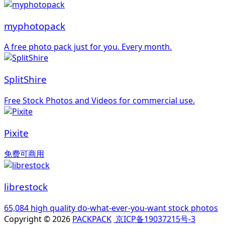
myphotopack
A free photo pack just for you. Every month.
SplitShire
Free Stock Photos and Videos for commercial use.
Pixite
免费可商用
librestock
65,084 high quality do-what-ever-you-want stock photos
Copyright © 2026
PACKPACK
京ICP备19037215号-3