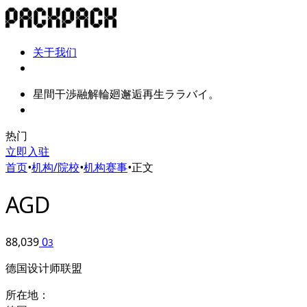
关于我们
星間干渉融解輪廻邂逅再生ララバイ。
热门
立即入驻
首页
•
机构/院校
•
机构赛事
•
正文
AGD
88,039
0
3
德国设计师联盟
所在地：