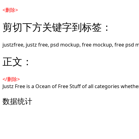
<删除>
剪切下方关键字到标签：
justzfree, justz free, psd mockup, free mockup, free psd m
正文：
</删除>
Justz Free is a Ocean of Free Stuff of all categories wheth
数据统计