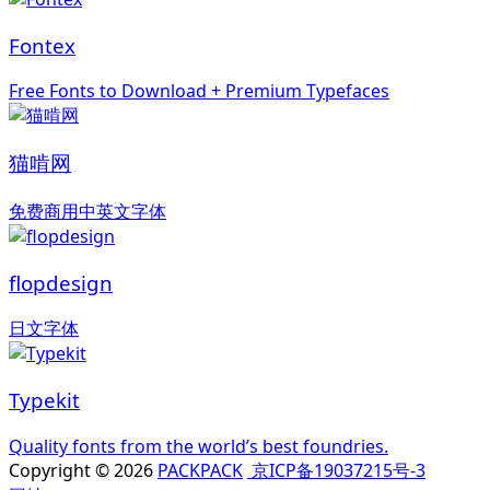
Fontex
Free Fonts to Download + Premium Typefaces
猫啃网
免费商用中英文字体
flopdesign
日文字体
Typekit
Quality fonts from the world’s best foundries.
Copyright © 2026
PACKPACK
京ICP备19037215号-3