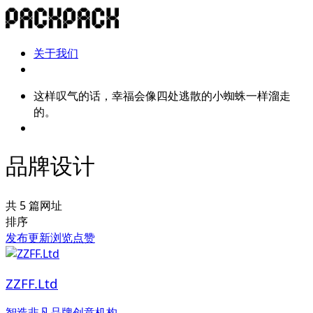
关于我们
这样叹气的话，幸福会像四处逃散的小蜘蛛一样溜走
的。
品牌设计
共 5 篇网址
排序
发布
更新
浏览
点赞
ZZFF.Ltd
智造非凡品牌创意机构