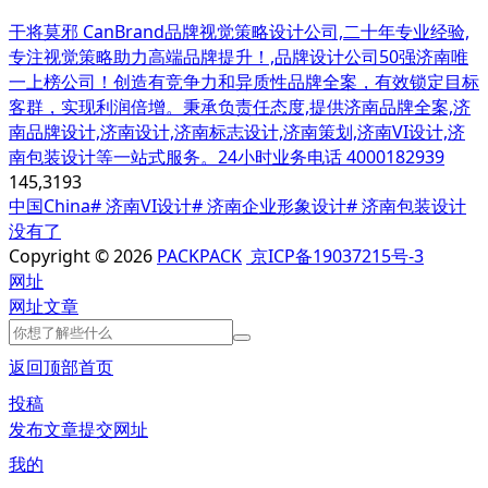
干将莫邪 CanBrand品牌视觉策略设计公司,二十年专业经验,
专注视觉策略助力高端品牌提升！,品牌设计公司50强济南唯
一上榜公司！创造有竞争力和异质性品牌全案，有效锁定目标
客群，实现利润倍增。秉承负责任态度,提供济南品牌全案,济
南品牌设计,济南设计,济南标志设计,济南策划,济南VI设计,济
南包装设计等一站式服务。24小时业务电话 4000182939
145,319
3
中国China
# 济南VI设计
# 济南企业形象设计
# 济南包装设计
没有了
Copyright © 2026
PACKPACK
京ICP备19037215号-3
网址
网址
文章
返回顶部
首页
投稿
发布文章
提交网址
我的