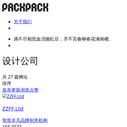
关于我们
滴不尽相思血泪抛红豆，开不完春柳春花满画楼。
设计公司
共 27 篇网址
排序
发布
更新
浏览
点赞
ZZFF.Ltd
智造非凡品牌创意机构
156,207
2