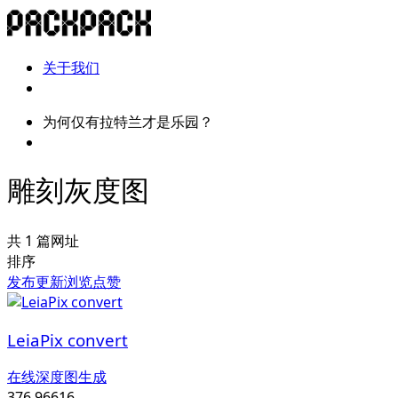
关于我们
为何仅有拉特兰才是乐园？
雕刻灰度图
共 1 篇网址
排序
发布
更新
浏览
点赞
LeiaPix convert
在线深度图生成
376,966
16