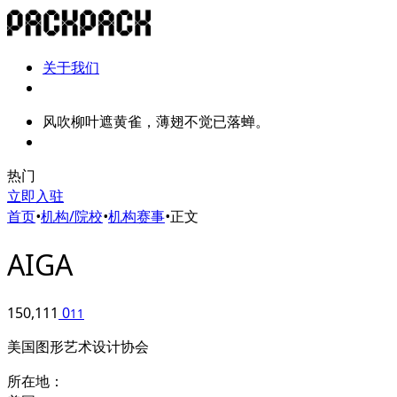
关于我们
风吹柳叶遮黄雀，薄翅不觉已落蝉。
热门
立即入驻
首页
•
机构/院校
•
机构赛事
•
正文
AIGA
150,111
0
11
美国图形艺术设计协会
所在地：