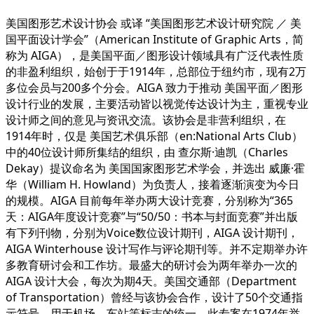
美国图形艺术设计协会 或译 “美国图形艺术设计研究院 ／ 美
国平面设计学会”（American Institute of Graphic Arts，简
称为 AIGA），是美国平面／图形设计领域具有广泛代表性质
的非盈利组织，始创于于1914年，总部位于纽约市，现有2万
多位会员与200多个分会。AIGA 致力于推动 美国平面／图形
设计行业的发展，主要活动皆以视觉传达设计为主，重视专业
设计师之间的意见与资讯交流。该协会是非营利组织，在
1914年时，仅是 美国艺术俱乐部（en:National Arts Club）
中的40位设计师所集结的组织，由 查尔斯·迪凯（Charles
Dekay）提议命名为 美国国家图形艺术学会，并选出 威廉·霍
华（William H. Howland）为负责人，接着逐渐演变为今日
的规模。AIGA 目前每年举办两大设计竞赛，分别称为“365
天：AIGA年度设计竞赛”与“50/50：书本与封面竞赛”并出版
有下列刊物，分别为Voice数位设计期刊，AIGA 设计期刊，
AIGA Winterhouse 设计写作与评论期刊等。并不定期举办许
多教育研讨会和工作坊。最盛大的研讨会为两年举办一次的
AIGA 设计大会，每次为期4天。美国交通部（Department
of Transportation）曾经与该协会合作，设计了50个交通指
示符号，用于机场，车站等标志的统一。此专案在1974年举