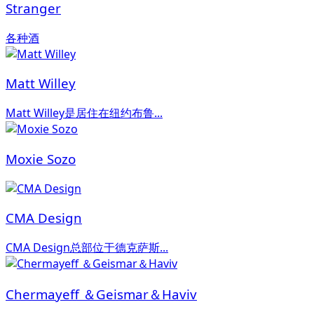
Stranger
各种酒
Matt Willey
Matt Willey是居住在纽约布鲁...
Moxie Sozo
CMA Design
CMA Design总部位于德克萨斯...
Chermayeff ＆Geismar＆Haviv