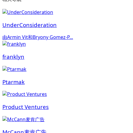
UnderConsideration
由Armin Vit和Bryony Gomez-P...
franklyn
Ptarmak
Product Ventures
McCann麦肯广告