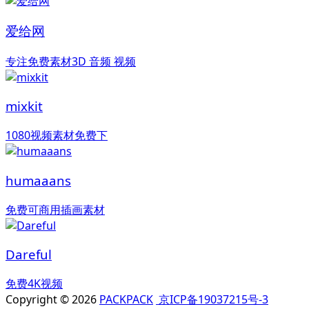
爱给网
专注免费素材3D 音频 视频
mixkit
1080视频素材免费下
humaaans
免费可商用插画素材
Dareful
免费4K视频
Copyright © 2026
PACKPACK
京ICP备19037215号-3