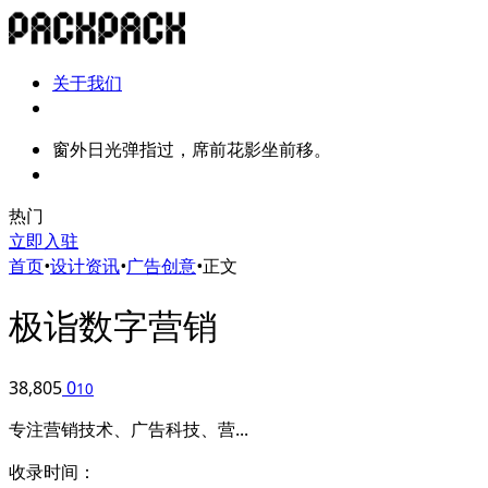
关于我们
窗外日光弹指过，席前花影坐前移。
热门
立即入驻
首页
•
设计资讯
•
广告创意
•
正文
极诣数字营销
38,805
0
10
专注营销技术、广告科技、营...
收录时间：