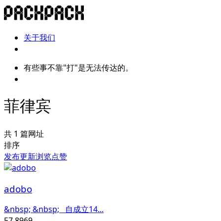
关于我们
有些事不靠"打"是无法传达的。
菲律宾
共 1 篇网址
排序
发布
更新
浏览
点赞
adobo
&nbsp; &nbsp; 自成立14...
57,896
9