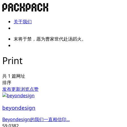
关于我们
末将于禁，愿为曹家世代赴汤蹈火。
Print
共 1 篇网址
排序
发布
更新
浏览
点赞
beyondesign
Beyondesign的我们一直相信印...
59,038
2