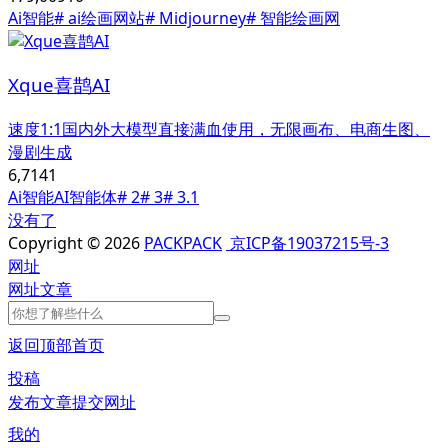
Ai智能
# ai绘画网站
# Midjourney
# 智能绘画网
Xque喜鹊AI
速度1:1国内外大模型直接满血使用，无限画布、电商生图、
漫剧生成
6,714
1
Ai智能
AI智能体
# 2
# 3
# 3.1
没有了
Copyright © 2026
PACKPACK
京ICP备19037215号-3
网址
网址
文章
返回顶部
首页
投稿
发布文章
提交网址
我的