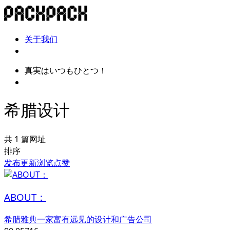
关于我们
真実はいつもひとつ！
希腊设计
共 1 篇网址
排序
发布
更新
浏览
点赞
ABOUT：
希腊雅典一家富有远见的设计和广告公司