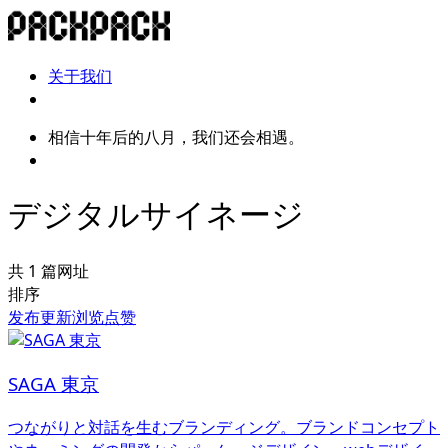
关于我们
相信十年后的八月，我们还会相遇。
デジタルサイネージ
共 1 篇网址
排序
发布
更新
浏览
点赞
SAGA 東京
つながりと対話を生むブランディング。ブランドコンセプト