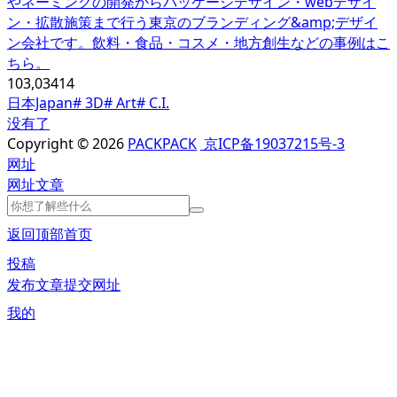
やネーミングの開発からパッケージデザイン・webデザイ
ン・拡散施策まで行う東京のブランディング&amp;デザイ
ン会社です。飲料・食品・コスメ・地方創生などの事例はこ
ちら。
103,034
14
日本Japan
# 3D
# Art
# C.I.
没有了
Copyright © 2026
PACKPACK
京ICP备19037215号-3
网址
网址
文章
返回顶部
首页
投稿
发布文章
提交网址
我的