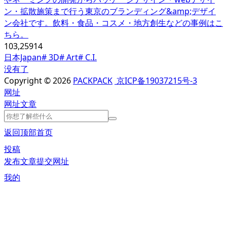
ン・拡散施策まで行う東京のブランディング&amp;デザイ
ン会社です。飲料・食品・コスメ・地方創生などの事例はこ
ちら。
103,259
14
日本Japan
# 3D
# Art
# C.I.
没有了
Copyright © 2026
PACKPACK
京ICP备19037215号-3
网址
网址
文章
返回顶部
首页
投稿
发布文章
提交网址
我的