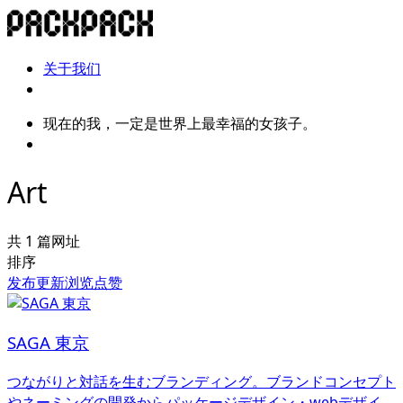
关于我们
现在的我，一定是世界上最幸福的女孩子。
Art
共 1 篇网址
排序
发布
更新
浏览
点赞
SAGA 東京
つながりと対話を生むブランディング。ブランドコンセプト
やネーミングの開発からパッケージデザイン・webデザイ