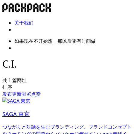
关于我们
如果现在不开始想，那以后哪有时间做
C.I.
共 1 篇网址
排序
发布
更新
浏览
点赞
SAGA 東京
つながりと対話を生むブランディング。ブランドコンセプト
やネーミングの開発からパッケージデザイン・webデザイ