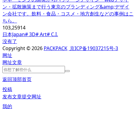
ン・拡散施策まで行う東京のブランディング&amp;デザイ
ン会社です。飲料・食品・コスメ・地方創生などの事例はこ
ちら。
103,259
14
日本Japan
# 3D
# Art
# C.I.
没有了
Copyright © 2026
PACKPACK
京ICP备19037215号-3
网址
网址
文章
返回顶部
首页
投稿
发布文章
提交网址
我的