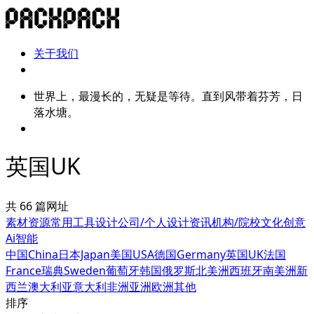
关于我们
世界上，最漫长的，无疑是等待。直到风带着芬芳，日
落水塘。
英国UK
共 66 篇网址
素材资源
常用工具
设计公司/个人
设计资讯
机构/院校
文化创意
Ai智能
中国China
日本Japan
美国USA
德国Germany
英国UK
法国
France
瑞典Sweden
葡萄牙
韩国
俄罗斯
北美洲
西班牙
南美洲
新
西兰
澳大利亚
意大利
非洲
亚洲
欧洲其他
排序