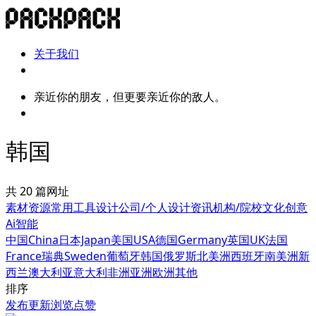
关于我们
亲近你的朋友，但更要亲近你的敌人。
韩国
共 20 篇网址
素材资源
常用工具
设计公司/个人
设计资讯
机构/院校
文化创意
Ai智能
中国China
日本Japan
美国USA
德国Germany
英国UK
法国
France
瑞典Sweden
葡萄牙
韩国
俄罗斯
北美洲
西班牙
南美洲
新
西兰
澳大利亚
意大利
非洲
亚洲
欧洲其他
排序
发布
更新
浏览
点赞