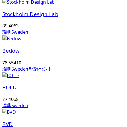
Stockholm Design Lab
85,406
3
瑞典Sweden
Bedow
78,554
10
瑞典Sweden
# 设计公司
BOLD
77,406
8
瑞典Sweden
BVD