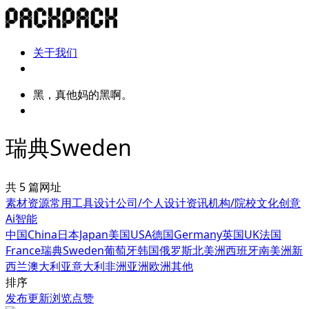
关于我们
黑，真他妈的黑啊。
瑞典Sweden
共 5 篇网址
素材资源
常用工具
设计公司/个人
设计资讯
机构/院校
文化创意
Ai智能
中国China
日本Japan
美国USA
德国Germany
英国UK
法国
France
瑞典Sweden
葡萄牙
韩国
俄罗斯
北美洲
西班牙
南美洲
新
西兰
澳大利亚
意大利
非洲
亚洲
欧洲其他
排序
发布
更新
浏览
点赞